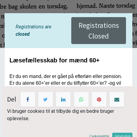
Registrations
Registrations are
closed
Closed
Læsefællesskab for mænd 60+
Er du en mand, der er gået på efterløn eller pension.
Er du alene 60+’er eller er du tilflytter 60+’er? -og vil
du gerne møde jævnaldrende mænd 60+ i hyggeligt
samvær?
Del
Så har KulturHub Odder et unikt tilbud til dig:
Vi bruger cookies til at tilbyde dig en bedre bruger
oplevelse.
Kom med i et læsefællesskab, der ikke kræver noget
af dig på forhånd. Det handler om at være sammen om
Cookiepolitik
Jeg er enig
oplevelser, hygge sig sammen med andre mænd & om