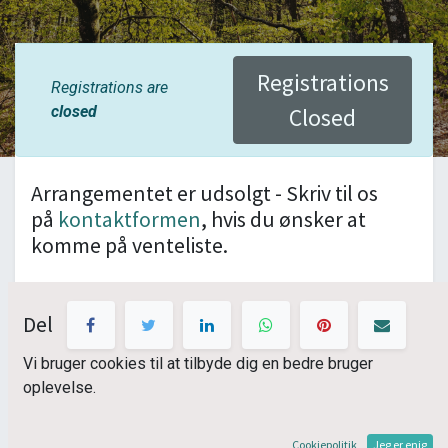
Registrations
Registrations are
closed
Closed
Arrangementet er udsolgt - Skriv til os
på
kontaktformen
, hvis du ønsker at
komme på venteliste.
En sanserig skovtur der på én gang
Del
fremhæver roen i dig, duftene, lydene og det
du ser omkring dig
Vi bruger cookies til at tilbyde dig en bedre bruger
oplevelse.
Det er dét, der venter dig, hvis du tager med på en to
timers tur med japansk skovbadning eller shinrin-yoku,
oplæsning af japanske haiku-digte og korte
Cookiepolitik
Jeg er enig