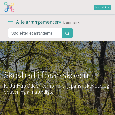
Kontakt os
Alle arrangementer
Danmark
Skovbad i forårsskoven
KulturHub Odder kombinerer japansk skovbad og
oplæsning af naturdigte