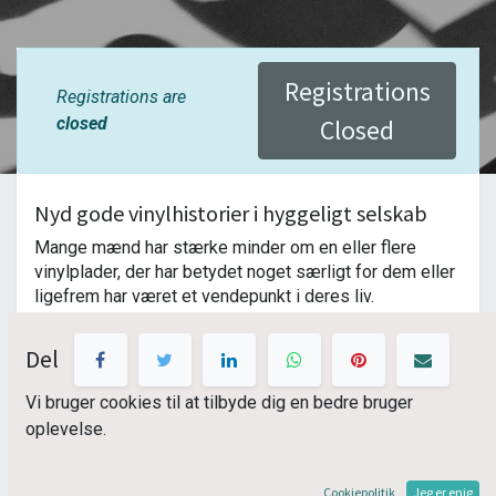
Registrations
Registrations are
closed
Closed
Nyd gode vinylhistorier i hyggeligt selskab
Mange mænd har stærke minder om en eller flere 
vinylplader, der har betydet noget særligt for dem eller 
ligefrem har været et vendepunkt i deres liv.
Det er de historier, vi i KulturHub Odder håber I vil dele 
Del
denne aften, mens vi drikker et glas whisky, øl eller 
vand, I spiller favoritplader I har taget med, fortæller og 
Vi bruger cookies til at tilbyde dig en bedre bruger
vi hygger os sammen i et rendyrket pladeunivers med 
oplevelse.
LP'erne på en pladetallerken.
OBS: Det foregår på Odder Bibliotek.
Cookiepolitik
Jeg er enig