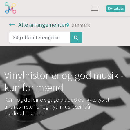
Kontakt os
Alle arrangementer
Danmark
Vinylhistorier og god musik -
kun for mænd
Kom og del dine vigtige pladeøjeblikke, lys til
andres historier og nyd musikken på
pladetallerkenen