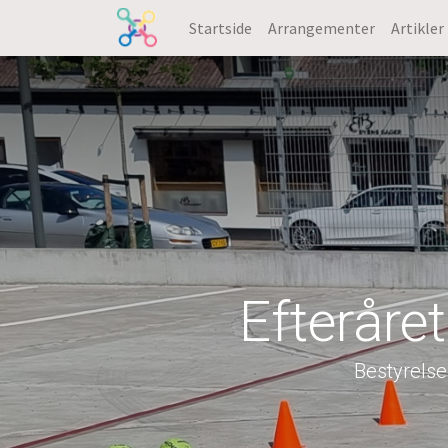
Startside
Arrangementer
Artikler
Efteråre
Bestyrelse