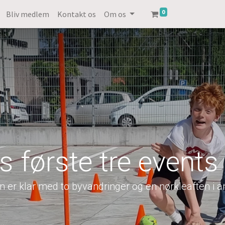
0
Bliv medlem
Kontakt os
Om os
ts første tre events
n er klar med to byvandringer og en nørkleaften i a