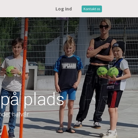
Log ind
Kontakt os
 på plads
ndet halvår