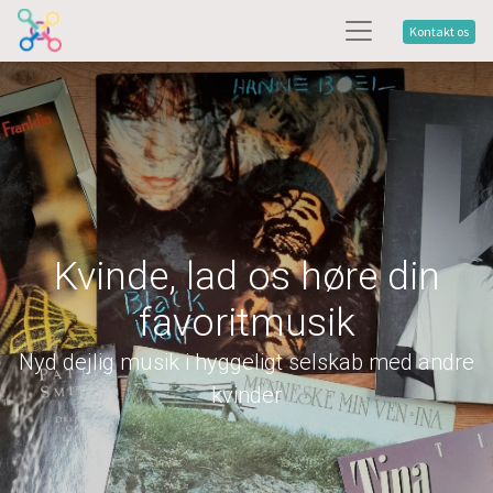
Kontakt os
Kvinde, lad os høre din
favoritmusik
Nyd dejlig musik i hyggeligt selskab med andre
kvinder