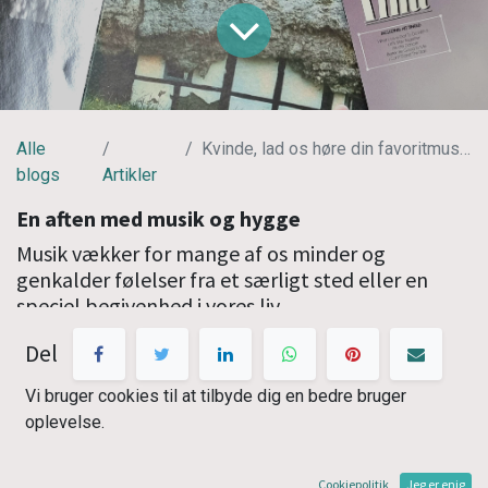
Alle
Kvinde, lad os høre din favoritmusik
blogs
Artikler
En aften med musik og hygge
Musik vækker for mange af os minder og
genkalder følelser fra et særligt sted eller en
speciel begivenhed i vores liv.
Vi i KulturHub Odder vil gerne invitere jer kvinder i
Del
alle aldre til at dele jeres musikoplevelser med os
andre torsdag aften den 23. februar i VitaPark i
Vi bruger cookies til at tilbyde dig en bedre bruger
Odder.
oplevelse.
Genkald dig dine yndlingssange / cd / plade fra
dengang eller nu.
Cookiepolitik
Jeg er enig