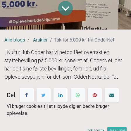
Alle blogs
Artikler
Tak for 5.000 kr. fra OdderNet
I KulturHub Odder har vi netop fået overrakt en
støttebevilling på 5.000 kr. doneret af OdderNet, der
har delt sine første bevillinger, fem i alt, ud fra
Oplevelsespuljen. for det, som OdderNet kalder "et
rigtigt spændende og anderledes initiativ".
Del
Det kulturtilbud vil foreningens formand Steen Bille
Vi bruger cookies til at tilbyde dig en bedre bruger
fortælle mere om efter nytår, da det først foregår
oplevelse.
nogle måneder inde i det nye år med to
samarbejdspartnere.
Cookiepolitik
Jeg er enig