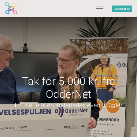
Kontakt os
Tak for 5.000 kr. fra
OdderNet
Fin støtte til en anderledes event i Odder