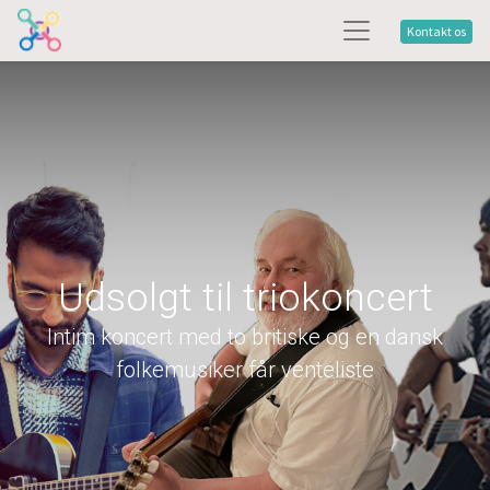
Kontakt os
Udsolgt til triokoncert
Intim koncert med to britiske og en dansk
folkemusiker får venteliste