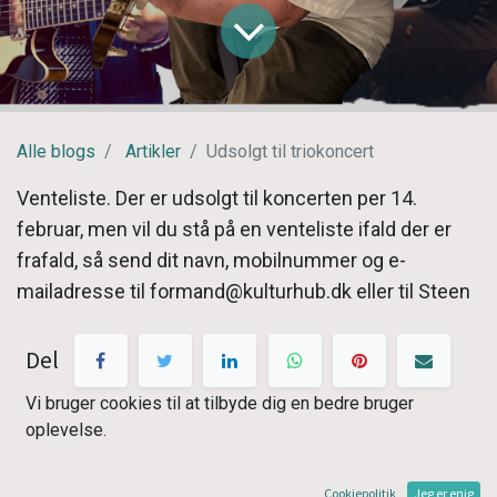
Alle blogs
Artikler
Udsolgt til triokoncert
Venteliste. Der er udsolgt til koncerten per 14.
februar, men vil du stå på en venteliste ifald der er
frafald, så send dit navn, mobilnummer og e-
mailadresse til formand@kulturhub.dk eller til Steen
på 25675186.
Del
En aften med sange, fortællinger og samtaler
Vi bruger cookies til at tilbyde dig en bedre bruger
Fredag den 8. marts 2024 kl. 19-21.30 åbner vi døren
oplevelse.
til en unik og intim musikaften i foredragssalen på
Odder Museum. To britiske og én dansk folkemusiker
Cookiepolitik
Jeg er enig