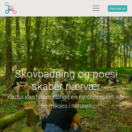
Kontakt os
Skovbadning og poesi
skaber nærvær
Kultur kan tilføre stilhed en ny dimension, når
de mikses i naturen