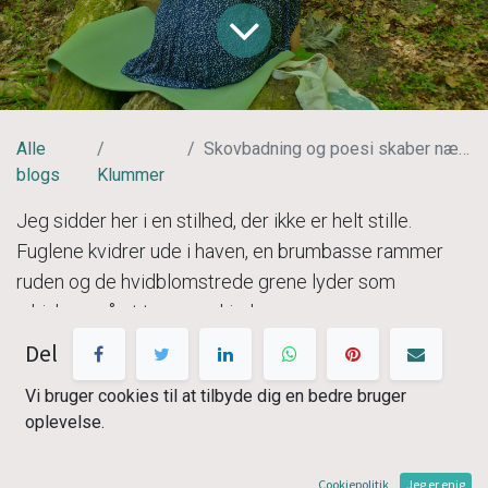
Alle
Skovbadning og poesi skaber nærvær
blogs
Klummer
Jeg sidder her i en stilhed, der ikke er helt stille.
Fuglene kvidrer ude i haven, en brumbasse rammer
ruden og de hvidblomstrede grene lyder som
whiskers på et trommeskind.
Del
Men jeg nyder den grad af stilhed, der er omkring mig,
Vi bruger cookies til at tilbyde dig en bedre bruger
som ellers elsker at høre musik nårsomhelst, Mathilde
oplevelse.
Falch, The Doors, Bremer/McCoy, 60’er soul, Ben
Webster….
Cookiepolitik
Jeg er enig