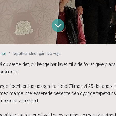
mer
Tapetkunstner går nye veje
 du sætte det, du længe har lavet, til side for at give plads 
fordringer.
nge åbenhjertige udsagn fra Heidi Zilmer, vi 25 deltagere hø
med mange interesserede besøgte den dygtige tapetkuns
 i hendes værksted.
så klart, at hun er på vej i en ny retning, en mere kunstneri