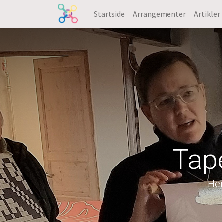
Startside
Arrangementer
Artikler
Tape
Hei