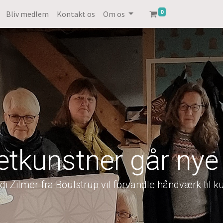
0
Bliv medlem
Kontakt os
Om os
tkunstner går nye
di Zilmer fra Boulstrup vil forvandle håndværk til k