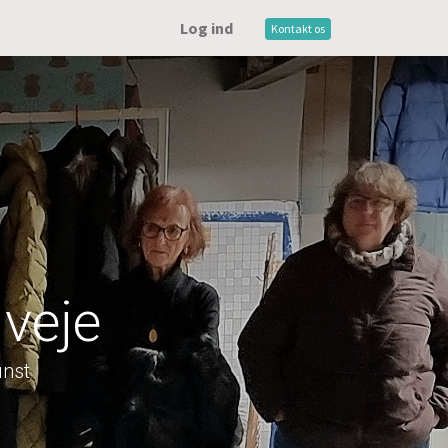
Log ind
Kontakt os
 veje
unst