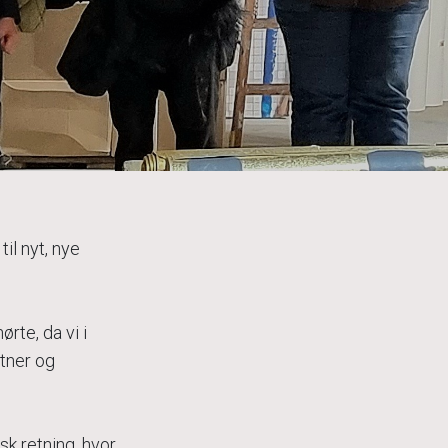
til nyt, nye
rte, da vi i
tner og
sk retning, hvor