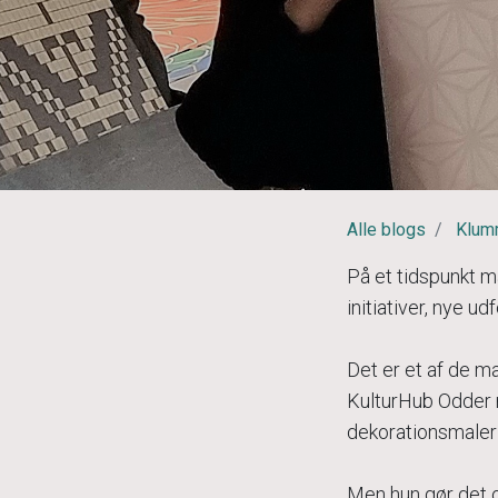
Alle blogs
Klum
På et tidspunkt må
initiativer, nye ud
Det er et af de ma
KulturHub Odder 
dekorationsmaler
Men hun gør det og