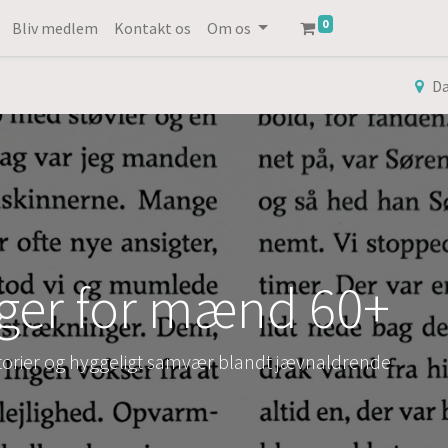
0
Bliv medlem
Kontakt os
Om os
D
ger for mænd 60+
orier og hyggeligt samvær blandt jævnaldrende