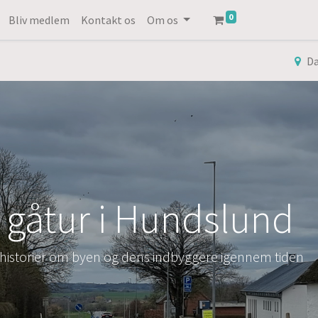
0
Bliv medlem
Kontakt os
Om os
D
k gåtur i Hundslund
 historier om byen og dens indbyggere igennem tiden