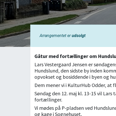
Arrangementet er
udsolgt
Gåtur med fortællinger om Hundsl
Lars Vestergaard Jensen er søndagens 
Hundslund, den sidste by inden kom
opvokset og bosiddende i byen og hus
Dem mener vi i KulturHub Odder, at fl
Søndag den 12. maj kl. 13-15 vil Lars
fortællinger.
Vi mødes på P-pladsen ved Hundslund 
og kage i Sognehuset.