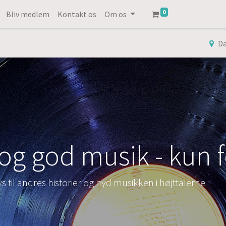
0
Bliv medlem
Kontakt os
Om os
D
 og god musik - kun
s til andres historier og nyd musikken i højttalerne