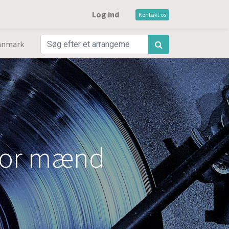
Log ind
Kontakt os
anmark
 for mænd