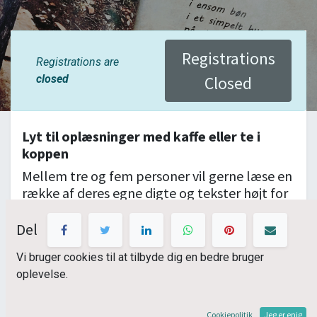
Registrations
Registrations are
closed
Closed
Lyt til oplæsninger med kaffe eller te i
koppen
Mellem tre og fem personer vil gerne læse en
række af deres egne digte og tekster højt for
de tilhørere, der måtte dukke op søndag den
20. februar. For gæsterne venter en række
Del
varierede digte, de kan lytte afslappet til.
Vi bruger cookies til at tilbyde dig en bedre bruger
oplevelse.
Mens de hører Pernille Korsgaard, Ian Mason
og Randi Petzerling læse op på skifte, kan de
Cookiepolitik
Jeg er enig