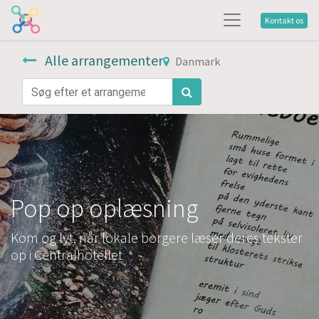
Kontakt os
Alle arrangementer
Danmark
Pop op oplæsning
Kom og lyt, når lokale borgere læser deres tekster
op i Centralhotellet