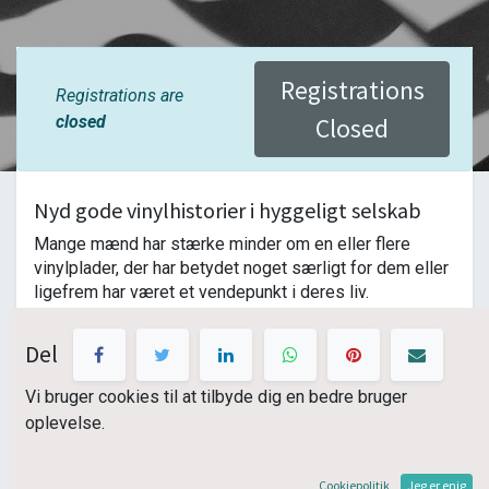
Registrations
Registrations are
closed
Closed
Nyd gode vinylhistorier i hyggeligt selskab
Mange mænd har stærke minder om en eller flere 
vinylplader, der har betydet noget særligt for dem eller 
ligefrem har været et vendepunkt i deres liv.
Det er de historier, vi i KulturHub Odder håber I vil dele 
Del
denne aften, mens vi drikker et glas whisky, øl eller 
vand, I spiller favoritplader I har taget med, fortæller og 
Vi bruger cookies til at tilbyde dig en bedre bruger
vi hygger os sammen i et rendyrket pladeunivers med 
oplevelse.
LP'erne på en pladetallerken.
OBS: Denne gang på Odder Bibliotek
Cookiepolitik
Jeg er enig