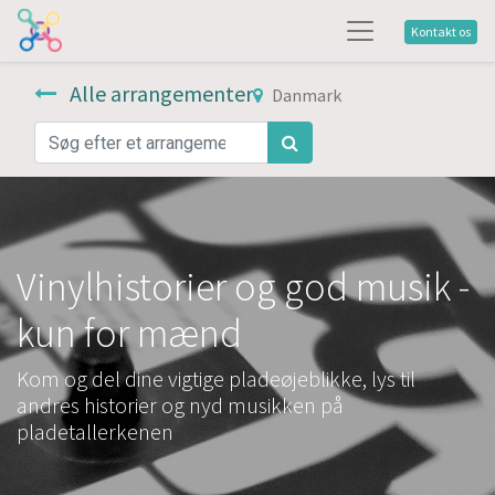
Kontakt os
Alle arrangementer
Danmark
Vinylhistorier og god musik -
kun for mænd
Kom og del dine vigtige pladeøjeblikke, lys til
andres historier og nyd musikken på
pladetallerkenen